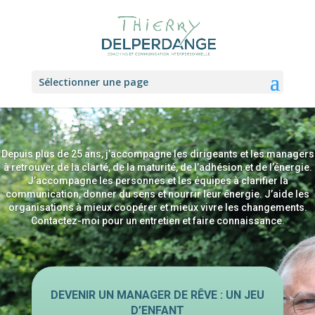
Sélectionner une page
Depuis plus de 25 ans, j’accompagne les dirigeants et les managers
à retrouver de la clarté, de la maturité, de l’adhésion et de l’énergie.
J’accompagne les personnes et les équipes à clarifier la
communication, donner du sens et nourrir leur énergie. J’aide les
organisations à mieux coopérer et mieux vivre les changements.
Contactez-moi pour un entretien et faire connaissance.
DEVENIR UN MANAGER DE RÊVE : UN JEU
D’ENFANT